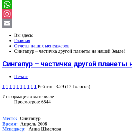
Instagram
Email
Вы здесь:
Главная
Отчеты наших менеджеров
Сингапур – частичка другой планеты на нашей Земле!
Сингапур – частичка другой планеты 
Печать
1
1
1
1
1
1
1
1
1
1
Рейтинг 3.29 (17 Голосов)
Информация о материале
Просмотров: 6544
Место:
Сингапур
Время:
Апрель
2008
Менеджер:
Анна Шмелева