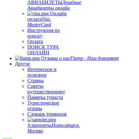
АВИАБИЛЕТЫ
Дешёвые
Авиабилеты онлайн
Онлайн
оплата
Visa,
MasterCard
Инструкция по
поиску
Оплата
ПОИСК ТУРА
ОНЛАЙН
Отзывы о нас
Flamp - Нам доверяют
Другое
Интересное и
полезное
Страны
Советы
путешественнику
Памятка туриста
Туристические
сезоны
Словарь терминов
Аэропорты
Новосибирск,
Москва