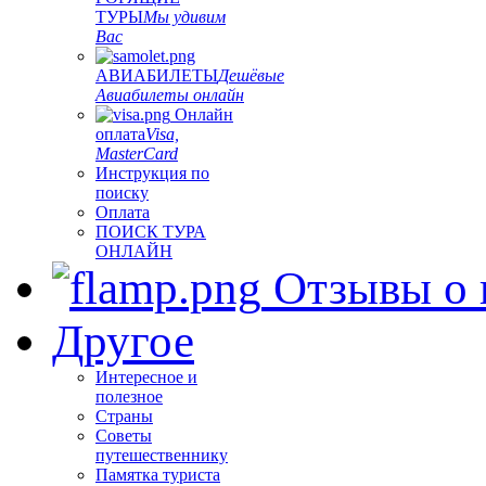
ТУРЫ
Мы удивим
Вас
АВИАБИЛЕТЫ
Дешёвые
Авиабилеты онлайн
Онлайн
оплата
Visa,
MasterCard
Инструкция по
поиску
Оплата
ПОИСК ТУРА
ОНЛАЙН
Отзывы о 
Другое
Интересное и
полезное
Страны
Советы
путешественнику
Памятка туриста