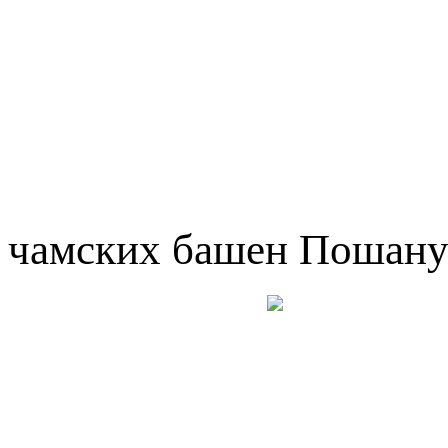
чамских башен Пошан