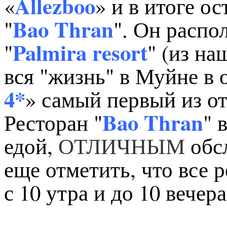
Allezboo
«
» и в итоге о
Bao Thran
"
". Он распо
Palmira resort
"
" (из на
вся "жизнь" в Муйне в о
4*
» самый первый из от
Bao Thran
Ресторан "
" 
едой,
ОТЛИЧНЫМ
обс
еще отметить, что все 
с 10 утра и до 10 вечера