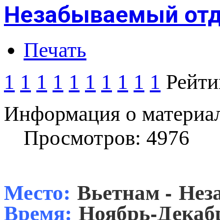
Незабываемый отд
Печать
1
1
1
1
1
1
1
1
1
1
Рейти
Информация о материа
Просмотров: 4976
Место:
Вьетнам - Не
Время:
Ноябрь-Декабр