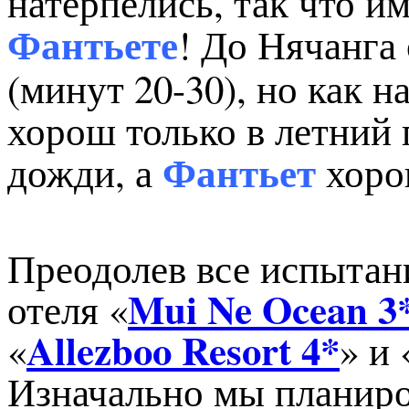
натерпелись, так что им
! До Нячанга 
Фантьете
(минут 20-30), но как 
хорош только в летний 
Фантьет
дожди, а
хорош
Преодолев все испытан
Mui Ne Ocean 3
отеля «
Allezboo Resort 4*
«
» и 
Изначально мы планиро