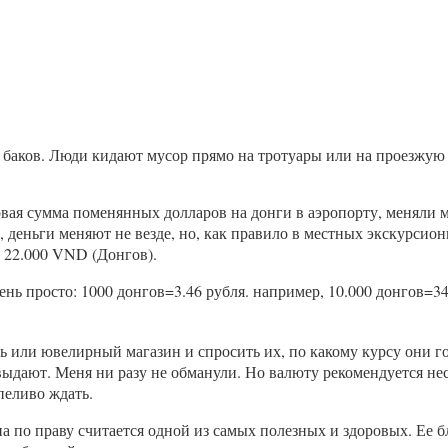
 баков. Люди кидают мусор прямо на тротуары или на проезжую ч
рвая сумма поменянных долларов на донги в аэропорту, меняли мы
 деньги меняют не везде, но, как правило в местных экскурсион
– 22.000 VND (Донгов).
ень просто: 1000 донгов=3.46 рубля. например, 10.000 донгов=34
 или ювелирный магазин и спросить их, по какому курсу они г
ыдают. Меня ни разу не обманули. Но валюту рекомендуется неск
пеливо ждать.
на по праву считается одной из самых полезных и здоровых. Ее 