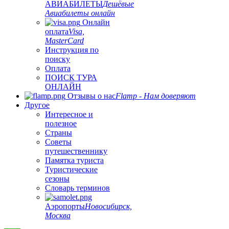
АВИАБИЛЕТЫ
Дешёвые
Авиабилеты онлайн
Онлайн
оплата
Visa,
MasterCard
Инструкция по
поиску
Оплата
ПОИСК ТУРА
ОНЛАЙН
Отзывы о нас
Flamp - Нам доверяют
Другое
Интересное и
полезное
Страны
Советы
путешественнику
Памятка туриста
Туристические
сезоны
Словарь терминов
Аэропорты
Новосибирск,
Москва