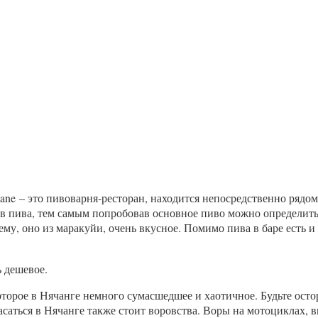
ane – это пивоварня-ресторан, находится непосредственно рядом
в пива, тем самым попробовав основное пиво можно определитьс
ему, оно из маракуйи, очень вкусное. Помимо пива в баре есть 
ь дешевое.
которое в Нячанге немного сумасшедшее и хаотичное. Будьте ост
пасаться в Нячанге также стоит воровства. Воры на мотоциклах,