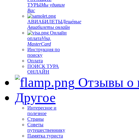
ТУРЫ
Мы удивим
Вас
АВИАБИЛЕТЫ
Дешёвые
Авиабилеты онлайн
Онлайн
оплата
Visa,
MasterCard
Инструкция по
поиску
Оплата
ПОИСК ТУРА
ОНЛАЙН
Отзывы о 
Другое
Интересное и
полезное
Страны
Советы
путешественнику
Памятка туриста