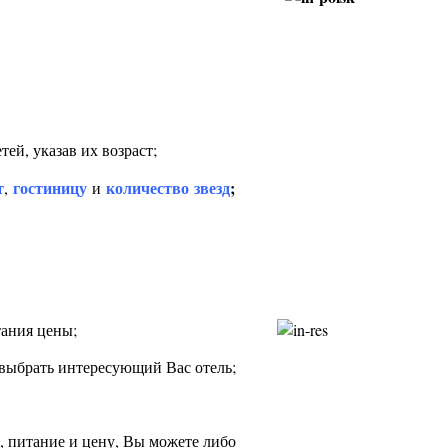
ей, указав их возраст;
т
гостиницу
количество
звезд
;
,
и
стания цены;
 выбрать интересующий Вас отель;
а, питание и цену, Вы можете либо