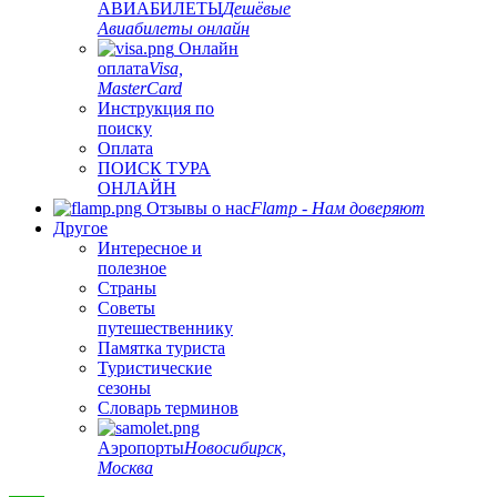
АВИАБИЛЕТЫ
Дешёвые
Авиабилеты онлайн
Онлайн
оплата
Visa,
MasterCard
Инструкция по
поиску
Оплата
ПОИСК ТУРА
ОНЛАЙН
Отзывы о нас
Flamp - Нам доверяют
Другое
Интересное и
полезное
Страны
Советы
путешественнику
Памятка туриста
Туристические
сезоны
Словарь терминов
Аэропорты
Новосибирск,
Москва