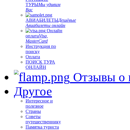
ТУРЫ
Мы удивим
Вас
АВИАБИЛЕТЫ
Дешёвые
Авиабилеты онлайн
Онлайн
оплата
Visa,
MasterCard
Инструкция по
поиску
Оплата
ПОИСК ТУРА
ОНЛАЙН
Отзывы о 
Другое
Интересное и
полезное
Страны
Советы
путешественнику
Памятка туриста