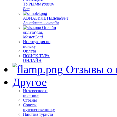
ТУРЫ
Мы удивим
Вас
АВИАБИЛЕТЫ
Дешёвые
Авиабилеты онлайн
Онлайн
оплата
Visa,
MasterCard
Инструкция по
поиску
Оплата
ПОИСК ТУРА
ОНЛАЙН
Отзывы о 
Другое
Интересное и
полезное
Страны
Советы
путешественнику
Памятка туриста