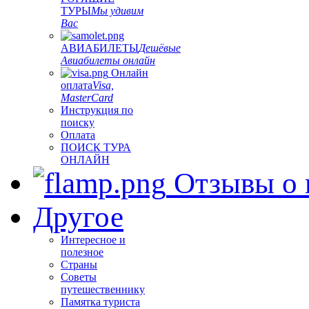
ТУРЫ
Мы удивим
Вас
АВИАБИЛЕТЫ
Дешёвые
Авиабилеты онлайн
Онлайн
оплата
Visa,
MasterCard
Инструкция по
поиску
Оплата
ПОИСК ТУРА
ОНЛАЙН
Отзывы о 
Другое
Интересное и
полезное
Страны
Советы
путешественнику
Памятка туриста