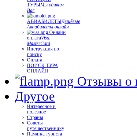
ТУРЫ
Мы удивим
Вас
АВИАБИЛЕТЫ
Дешёвые
Авиабилеты онлайн
Онлайн
оплата
Visa,
MasterCard
Инструкция по
поиску
Оплата
ПОИСК ТУРА
ОНЛАЙН
Отзывы о 
Другое
Интересное и
полезное
Страны
Советы
путешественнику
Памятка туриста