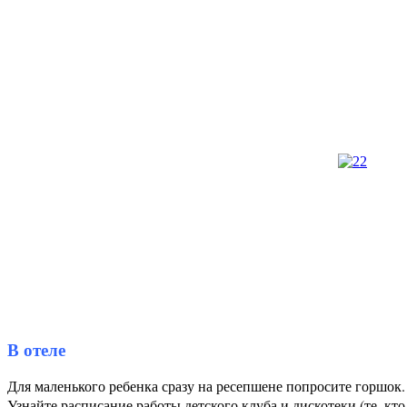
В отеле
Для маленького ребенка сразу на ресепшене попросите горшок. 
Узнайте расписание работы детского клуба и дискотеки (те, кт