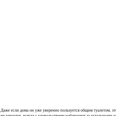
Даже если дома он уже уверенно пользуется общим туалетом, это
о не танцуют, всегда с удовольствием наблюдают за остальными 