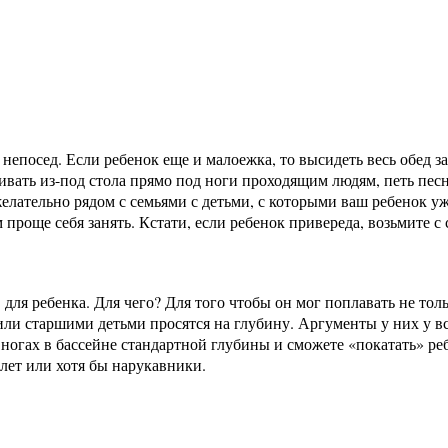
в непосед. Если ребенок еще и малоежка, то высидеть весь обед 
ивать из-под стола прямо под ноги проходящим людям, петь песни
елательно рядом с семьями с детьми, с которыми ваш ребенок уже
проще себя занять. Кстати, если ребенок привереда, возьмите с
для ребенка. Для чего? Для того чтобы он мог поплавать не тол
и или старшими детьми просятся на глубину. Аргументы у них у 
а ногах в бассейне стандартной глубины и сможете «покатать» ре
илет или хотя бы нарукавники.